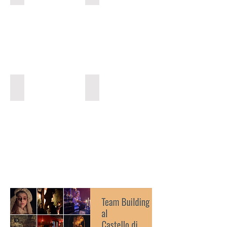
Padiglione delle Rose di notte
Le danze nella Sala nel Bosco
mq
170