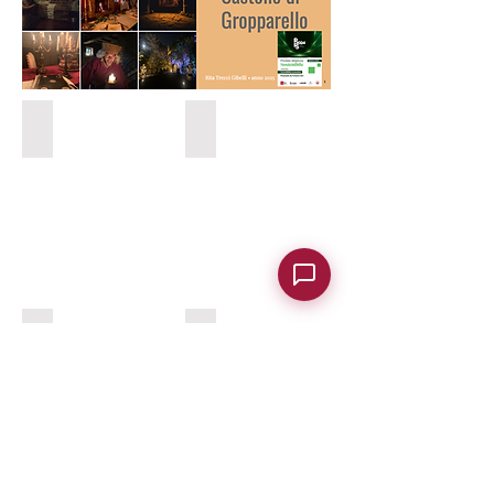
Sala delle Armi
Antiche Cucine al Castello
120
80
mq
mq
Loggia dei Leoni preparata per meeting 18 ps
Loggia dei Leoni con Schermo per soc
mq
160