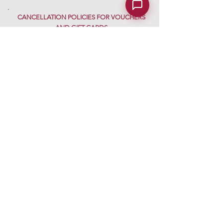
CANCELLATION POLICIES FOR VOUCHERS
AND GIFT CARDS
If you purchase a Gift Card and change your
mind after purchase, you have 14 days to
cancel.
Click here.
Gropparello Castle - Gropparello Castle Park -
entrance Via Roma 82/1 - 29025 Gropparello -
info@castellodigropparello.it
Information on
privacy
GDPR
Subscribe to the newsletter