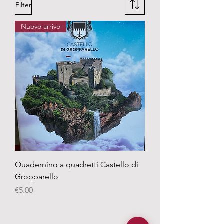
Filter
Nuovo arrivo
Quadernino a quadretti Castello di
Gropparello
Price
€5.00