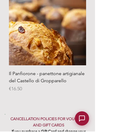
Il Panfiorone - panettone artigianale
del Castello di Gropparello
Price
€16.50
CANCELLATION POLICIES FOR VOUCHERS
AND GIFT CARDS
If you purchase a Gift Card and change your