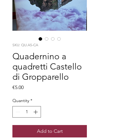
SKU: QU.A5-CA
Quadernino a
quadretti Castello
di Gropparello
Price
€5.00
Quantity
*
Add to Cart