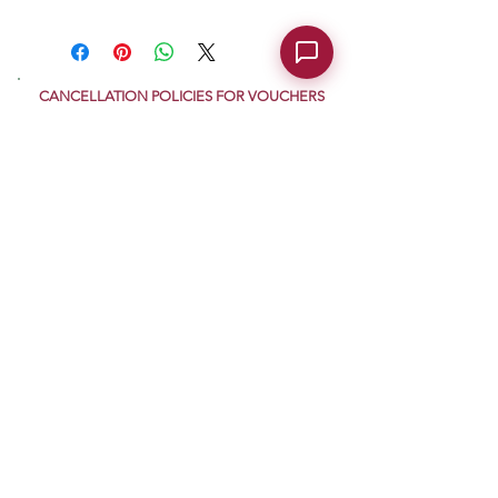
CANCELLATION POLICIES FOR VOUCHERS
AND GIFT CARDS
If you purchase a Gift Card and change your
mind after purchase, you have 14 days to
cancel.
Click here.
Gropparello Castle - Gropparello Castle Park -
entrance Via Roma 82/1 - 29025 Gropparello -
info@castellodigropparello.it
Information on
privacy
GDPR