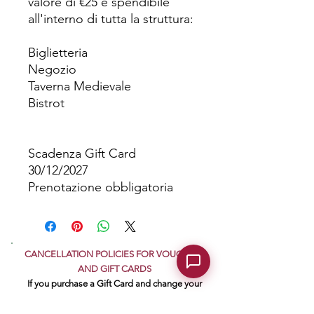
valore di €25 è spendibile
all'interno di tutta la struttura:
Biglietteria
Negozio
Taverna Medievale
Bistrot
Scadenza Gift Card
30/12/2027
Prenotazione obbligatoria
CANCELLATION POLICIES FOR VOUCHERS
AND GIFT CARDS
If you purchase a Gift Card and change your
mind after purchase, you have 14 days to
cancel.
Click here.