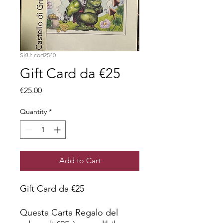
SKU: cod2540
Gift Card da €25
Price
€25.00
Quantity
*
Add to Cart
Gift Card da €25
Questa Carta Regalo del