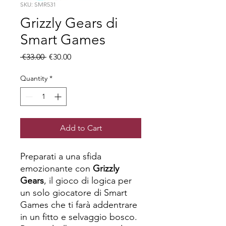
SKU: SMR531
Grizzly Gears di
Smart Games
Regular
Sale
 €33.00 
€30.00
Price
Price
Quantity
*
Add to Cart
Preparati a una sfida
emozionante con
Grizzly
Gears
, il gioco di logica per
un solo giocatore di Smart
Games che ti farà addentrare
in un fitto e selvaggio bosco.