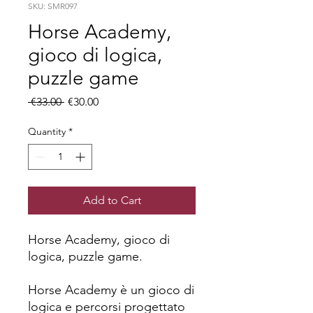
SKU: SMR097
Horse Academy,
gioco di logica,
puzzle game
Regular
Sale
 €33.00 
€30.00
Price
Price
Quantity
*
Add to Cart
Horse Academy, gioco di
logica, puzzle game.
Horse Academy è un gioco di
logica e percorsi progettato