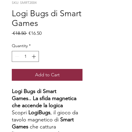
SKU: SMRT2004
Logi Bugs di Smart
Games
Regular
Sale
 €18.50 
€16.50
Price
Price
Quantity
*
Add to Cart
Logi Bugs di Smart
Games..
La sfida magnetica
che accende la logica
Scopri
LogiBugs
, il gioco da
tavolo magnetico di
Smart
Games
che cattura