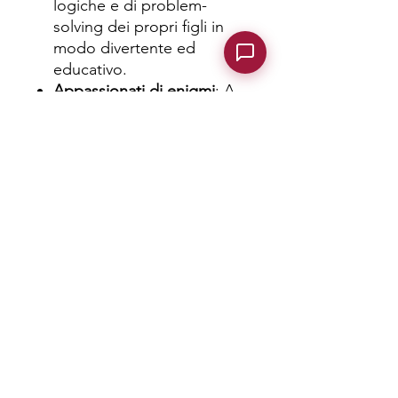
logiche e di problem-
solving dei propri figli in
modo divertente ed
educativo.
Appassionati di enigmi
: A
cui piacciono le sfide e che
desiderano un gioco
portatile da portare
sempre con sé per tenere
la mente allenata.
Viaggiatori
: Che hanno
bisogno di un passatempo
compatto e coinvolgente
per rendere più piacevoli le
lunghe attese o i tragitti in
auto.