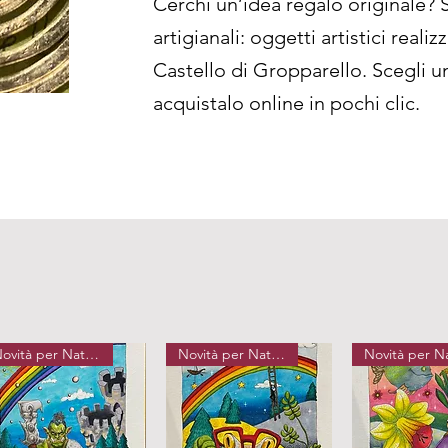
Cerchi un’idea regalo originale? S
artigianali: oggetti artistici reali
Castello di Gropparello. Scegli u
acquistalo online in pochi clic.
Novità per Natale
Novità per Natale