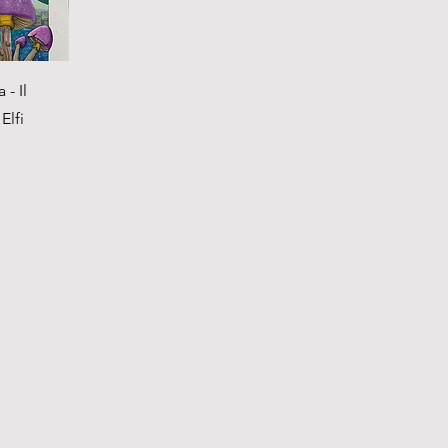
View
 - Il
Elfi