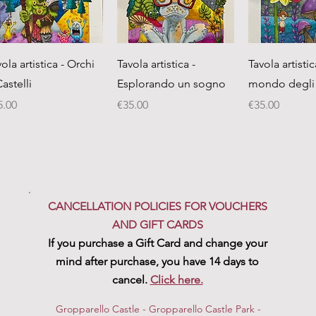
Quick View
Quick View
Quick 
ola artistica - Orchi
Tavola artistica -
Tavola artistica
astelli
Esplorando un sogno
mondo degli 
ice
Price
Price
5.00
€35.00
€35.00
CANCELLATION POLICIES FOR VOUCHERS
AND GIFT CARDS
If you purchase a Gift Card and change your
mind after purchase, you have 14 days to
cancel.
Click here.
Gropparello Castle - Gropparello Castle Park -