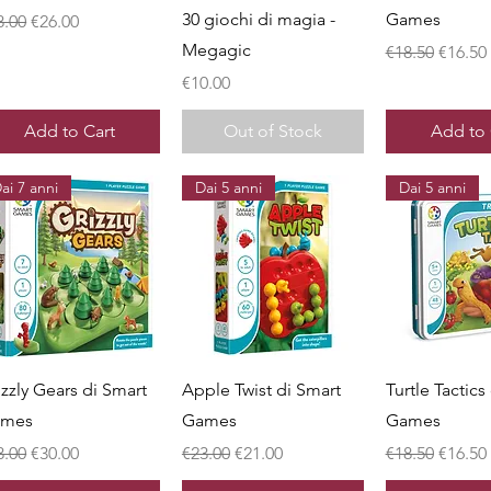
30 giochi di magia -
Games
gular Price
Sale Price
8.00
€26.00
Megagic
Regular Price
Sale Pr
€18.50
€16.50
Price
€10.00
Add to Cart
Out of Stock
Add to 
ai 7 anni
Dai 5 anni
Dai 5 anni
Quick View
Quick View
Quick 
izzly Gears di Smart
Apple Twist di Smart
Turtle Tactics
ames
Games
Games
gular Price
Sale Price
Regular Price
Sale Price
Regular Price
Sale Pr
3.00
€30.00
€23.00
€21.00
€18.50
€16.50