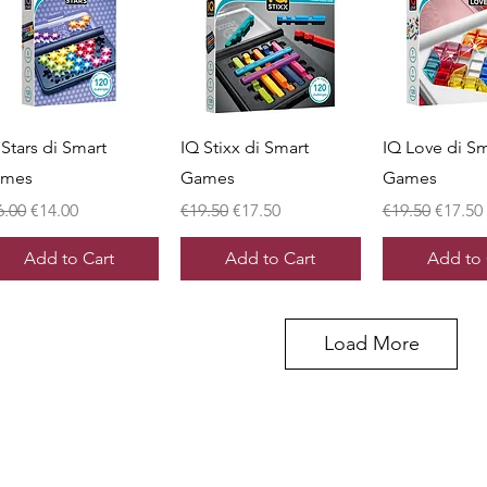
Quick View
Quick View
Quick 
 Stars di Smart
IQ Stixx di Smart
IQ Love di Sm
ames
Games
Games
gular Price
Sale Price
Regular Price
Sale Price
Regular Price
Sale Pr
6.00
€14.00
€19.50
€17.50
€19.50
€17.50
Add to Cart
Add to Cart
Add to 
Load More