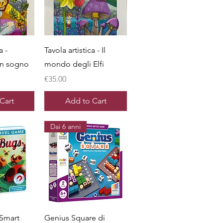
View
Quick View
a -
Tavola artistica - Il
un sogno
mondo degli Elfi
Price
€35.00
Cart
Add to Cart
Dai 6 anni
View
Quick View
 Smart
Genius Square di