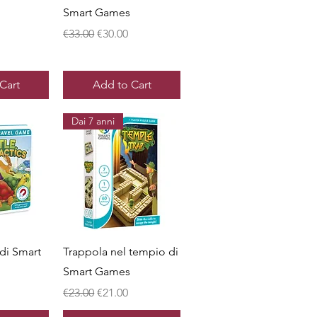
Smart Games
ice
Regular Price
Sale Price
€33.00
€30.00
Cart
Add to Cart
Dai 7 anni
View
Quick View
 di Smart
Trappola nel tempio di
Smart Games
ice
Regular Price
Sale Price
€23.00
€21.00