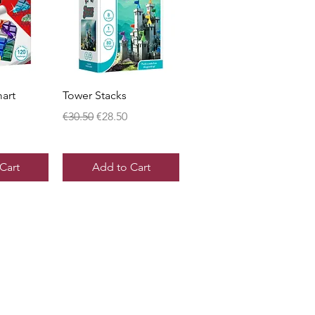
View
Quick View
art
Tower Stacks
Regular Price
Sale Price
€30.50
€28.50
ice
Cart
Add to Cart